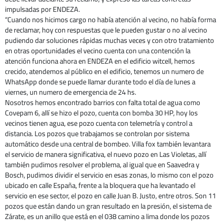
impulsadas por ENDEZA.
“Cuando nos hicimos cargo no había atención al vecino, no había forma
de reclamar, hoy con respuestas que le pueden gustar o no al vecino
pudiendo dar soluciones rápidas muchas veces y con otro tratamiento
en otras oportunidades el vecino cuenta con una contención la
atención funciona ahora en ENDEZA en el edificio witcell, hemos
crecido, atendemos al público en el edificio, tenemos un numero de
WhatsApp donde se puede llamar durante todo el día de lunes a
viernes, un numero de emergencia de 24 hs.
Nosotros hemos encontrado barrios con falta total de agua como
Covepam 6, allí se hizo el pozo, cuenta con bomba 30 HP, hoy los
vecinos tienen agua, ese pozo cuenta con telemetría y control a
distancia. Los pozos que trabajamos se controlan por sistema
automático desde una central de bombeo. Villa fox también levantara
el servicio de manera significativa, el nuevo pozo en Las Violetas, allí
también pudimos resolver el problema, al igual que en Saavedra y
Bosch, pudimos dividir el servicio en esas zonas, lo mismo con el pozo
ubicado en calle España, frente a la bloquera que ha levantado el
servicio en ese sector, el pozo en calle Juan B. Justo, entre otros. Son 11
pozos que están dando un gran resultado en la presión, el sistema de
Zárate, es un anillo que está en el 038 camino a lima donde los pozos