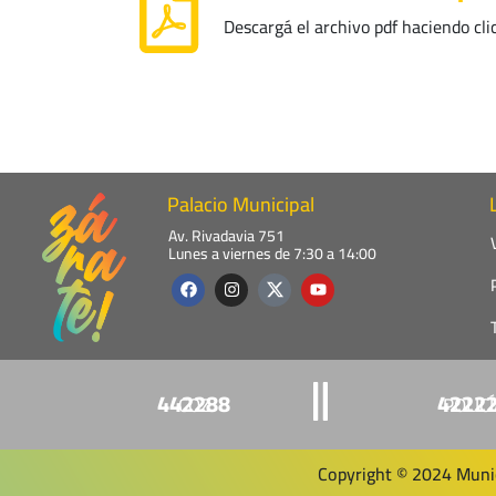
Descargá el archivo pdf haciendo cli
Palacio Municipal
Av. Rivadavia 751
Lunes a viernes de 7:30 a 14:00
F
I
Y
a
n
o
c
s
u
e
t
t
b
a
u
o
g
b
o
r
e
k
a
442288
4222
COZ
POLIC
m
Copyright © 2024 Munic