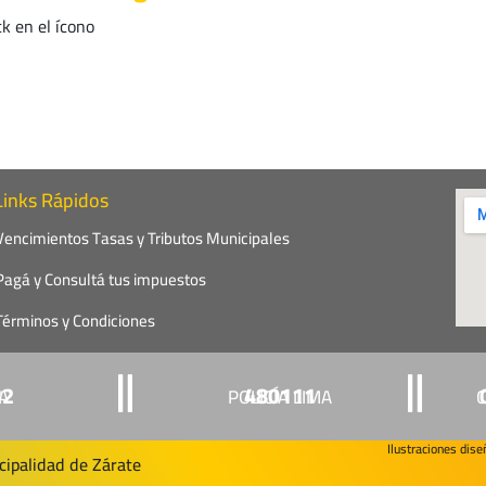
ck en el ícono
Links Rápidos
Vencimientos Tasas y Tributos Municipales
Pagá y Consultá tus impuestos
Términos y Condiciones
22
480111
ÍA
POLICÍA LIMA
C
Ilustraciones dis
ipalidad de Zárate