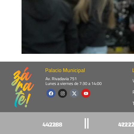
Palacio Municipal
Av. Rivadavia 751
Lunes a viernes de 7:30 a 14:00
F
I
Y
a
n
o
c
s
u
e
t
t
b
a
u
o
g
b
o
r
e
k
a
442288
4222
COZ
POLIC
m