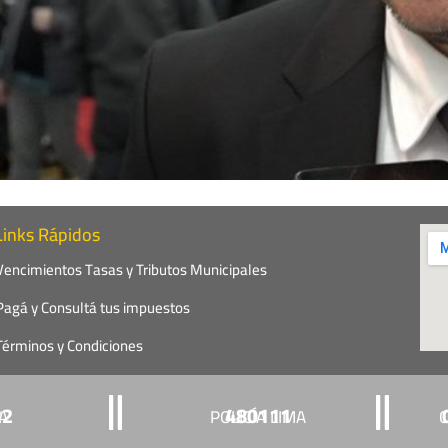
Links Rápidos
Vencimientos Tasas y Tributos Municipales
Pagá y Consultá tus impuestos
Términos y Condiciones
22
480111
ÍA
POLICÍA LIMA
C