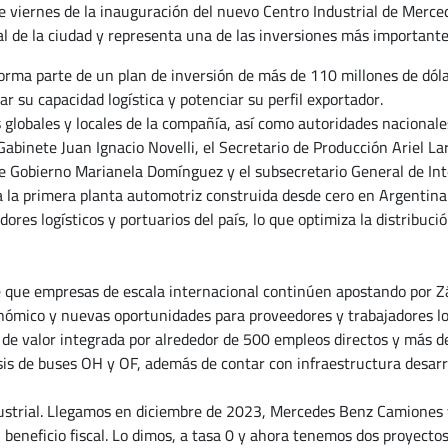
te viernes de la inauguración del nuevo Centro Industrial de Merc
ial de la ciudad y representa una de las inversiones más importante
 forma parte de un plan de inversión de más de 110 millones de d
r su capacidad logística y potenciar su perfil exportador.
 globales y locales de la compañía, así como autoridades nacionales
abinete Juan Ignacio Novelli, el Secretario de Producción Ariel La
a de Gobierno Marianela Domínguez y el subsecretario General de I
a la primera planta automotriz construida desde cero en Argentina 
dores logísticos y portuarios del país, lo que optimiza la distribuc
e que empresas de escala internacional continúen apostando por Zár
nómico y nuevas oportunidades para proveedores y trabajadores lo
de valor integrada por alrededor de 500 empleos directos y más de
asis de buses OH y OF, además de contar con infraestructura desarr
ustrial. Llegamos en diciembre de 2023, Mercedes Benz Camiones 
 beneficio fiscal. Lo dimos, a tasa 0 y ahora tenemos dos proyecto