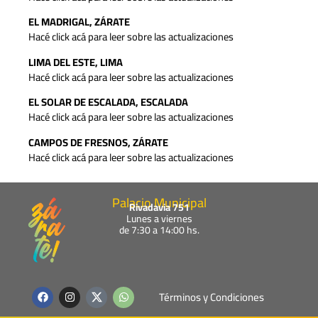
EL MADRIGAL, ZÁRATE
Hacé click acá para leer sobre las actualizaciones
LIMA DEL ESTE, LIMA
Hacé click acá para leer sobre las actualizaciones
EL SOLAR DE ESCALADA, ESCALADA
Hacé click acá para leer sobre las actualizaciones
CAMPOS DE FRESNOS, ZÁRATE
Hacé click acá para leer sobre las actualizaciones
Palacio Municipal
Rivadavia 751
Lunes a viernes
de 7:30 a 14:00 hs.
F
I
W
Términos y Condiciones
a
n
h
c
s
a