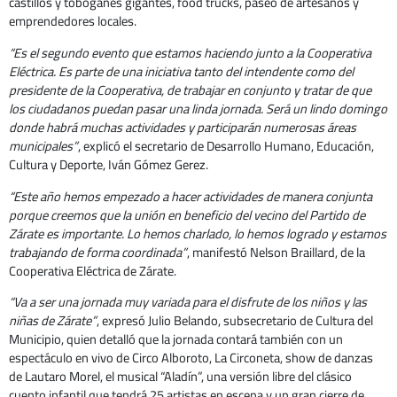
castillos y toboganes gigantes, food trucks, paseo de artesanos y
emprendedores locales.
“Es el segundo evento que estamos haciendo junto a la Cooperativa
Eléctrica. Es parte de una iniciativa tanto del intendente como del
presidente de la Cooperativa, de trabajar en conjunto y tratar de que
los ciudadanos puedan pasar una linda jornada. Será un lindo domingo
donde habrá muchas actividades y participarán numerosas áreas
municipales”
, explicó el secretario de Desarrollo Humano, Educación,
Cultura y Deporte, Iván Gómez Gerez.
“Este año hemos empezado a hacer actividades de manera conjunta
porque creemos que la unión en beneficio del vecino del Partido de
Zárate es importante. Lo hemos charlado, lo hemos logrado y estamos
trabajando de forma coordinada”
, manifestó Nelson Braillard, de la
Cooperativa Eléctrica de Zárate.
“Va a ser una jornada muy variada para el disfrute de los niños y las
niñas de Zárate”
, expresó Julio Belando, subsecretario de Cultura del
Municipio, quien detalló que la jornada contará también con un
espectáculo en vivo de Circo Alboroto, La Circoneta, show de danzas
de Lautaro Morel, el musical “Aladín”, una versión libre del clásico
cuento infantil que tendrá 25 artistas en escena y un gran cierre de