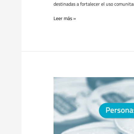
destinadas a fortalecer el uso comunitar
Leer más »
Una
nueva
edición
de
las
Olimpíadas
Virgen
de