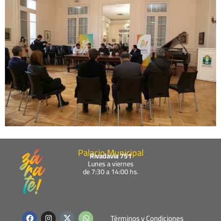
Palacio Municipal
Rivadavia 751
Lunes a viernes
de 7:30 a 14:00 hs.
F
I
W
Términos y Condiciones
a
n
h