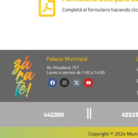
Completá el formulario haciendo clic
Palacio Municipal
Av. Rivadavia 751
Lunes a viernes de 7:30 a 14:00
F
I
Y
a
n
o
c
s
u
e
t
t
b
a
u
o
g
b
o
r
e
k
a
442288
4222
COZ
POLIC
m
Copyright © 2024 Munic