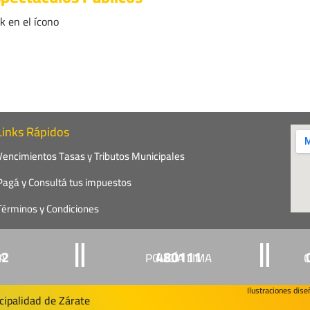
k en el ícono
Links Rápidos
Vencimientos Tasas y Tributos Municipales
Pagá y Consultá tus impuestos
Términos y Condiciones
22
480111
ÍA
POLICÍA LIMA
C
Ilustraciones dis
ipalidad de Zárate