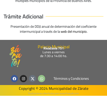
múltiples municipios de la Provincia de Buenos Aires.
Trámite Adicional
Presentación de DDJJ anual de determinación del coeficiente
intermunicipal a través de la
web del municipio.
Palacio Municipal
Rivadavia 751
Lunes a viernes
de 7:30 a 14:00 hs.
F
I
W
Términos y Condiciones
a
n
h
c
s
a
e
t
t
Copyright © 2024 Municipalidad de Zárate
b
a
s
o
g
a
Ilustraciones diseñadas por www.freepik.com​
o
r
p
k
a
p
m