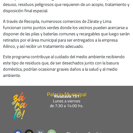
desuso, residuos peligrosos que requieren de un acopio, tratamiento y
disposición final especial.
A través de Recopila, numerosos comercios de Zárate y Lima
funcionan como puntos verdes donde los vecinos pueden acercarse a
disponer de las pilas y baterías comunes y recargables que luego serán
retirados por el área municipal para ser entregados a la empresa
Ailinco, y así recibir un tratamiento adecuado.
Este programa contribuye al cuidado del medio ambiente recibiendo
este tipo de residuos que, de ser desechados junto con la basura
doméstica, podrían ocasionar graves daños a la salud y al medio
ambiente.
Palacio Municipal
Rivadavia 751
Lunes a viernes
de 7:30 a 14:00 hs.
F
I
W