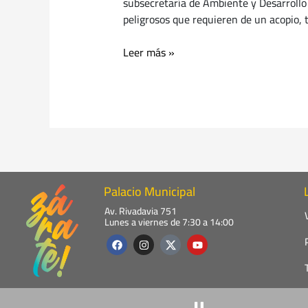
subsecretaría de Ambiente y Desarrollo 
peligrosos que requieren de un acopio, t
Leer más »
Palacio Municipal
Av. Rivadavia 751
Lunes a viernes de 7:30 a 14:00
F
I
Y
a
n
o
c
s
u
e
t
t
b
a
u
o
g
b
o
r
e