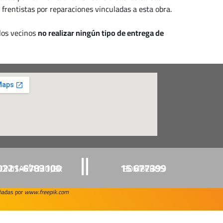
s frentistas por reparaciones vinculadas a esta obra.
 los vecinos
no realizar ningún tipo de entrega de
0221-6783100
15 677399
OMISARÍA MUJER
BOMBEROS
eñadas por
www.freepik.com