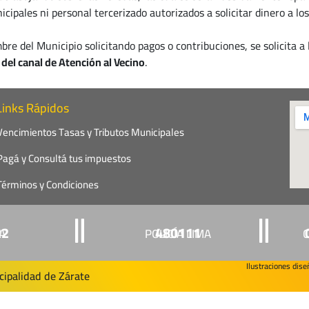
icipales ni personal tercerizado autorizados a solicitar dinero a lo
e del Municipio solicitando pagos o contribuciones, se solicita a
del canal de Atención al Vecino
.
Links Rápidos
Vencimientos Tasas y Tributos Municipales
Pagá y Consultá tus impuestos
Términos y Condiciones
22
480111
ÍA
POLICÍA LIMA
C
Ilustraciones dis
ipalidad de Zárate