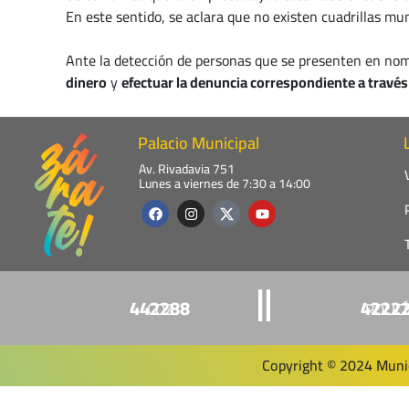
En este sentido, se aclara que no existen cuadrillas mun
Ante la detección de personas que se presenten en nombr
dinero
y
efectuar la denuncia correspondiente a través 
Palacio Municipal
Av. Rivadavia 751
Lunes a viernes de 7:30 a 14:00
F
I
Y
a
n
o
c
s
u
e
t
t
b
a
u
o
g
b
o
r
e
k
a
442288
4222
COZ
POLIC
m
Copyright © 2024 Munic