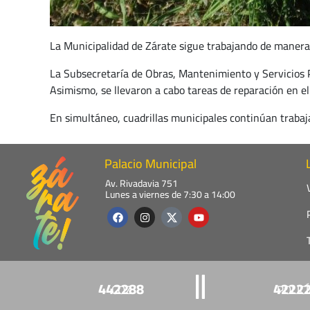
La Municipalidad de Zárate sigue trabajando de manera
La Subsecretaría de Obras, Mantenimiento y Servicios Pú
Asimismo, se llevaron a cabo tareas de reparación en el 
En simultáneo, cuadrillas municipales continúan trabaj
Palacio Municipal
Av. Rivadavia 751
Lunes a viernes de 7:30 a 14:00
F
I
Y
a
n
o
c
s
u
e
t
t
b
a
u
o
g
b
o
r
e
k
a
442288
4222
COZ
POLIC
m