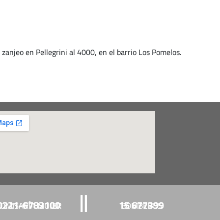
zanjeo en Pellegrini al 4000, en el barrio Los Pomelos.
0221-6783100
15 677399
OMISARÍA MUJER
BOMBEROS