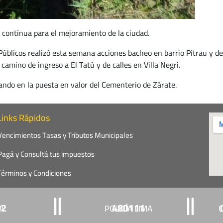
 continua para el mejoramiento de la ciudad.
blicos realizó esta semana acciones bacheo en barrio Pitrau y de 
camino de ingreso a El Tatú y de calles en Villa Negri.
ando en la puesta en valor del Cementerio de Zárate.
Links Rápidos
Vencimientos Tasas y Tributos Municipales
Pagá y Consultá tus impuestos
Términos y Condiciones
22
480111
ÍA
POLICÍA LIMA
C