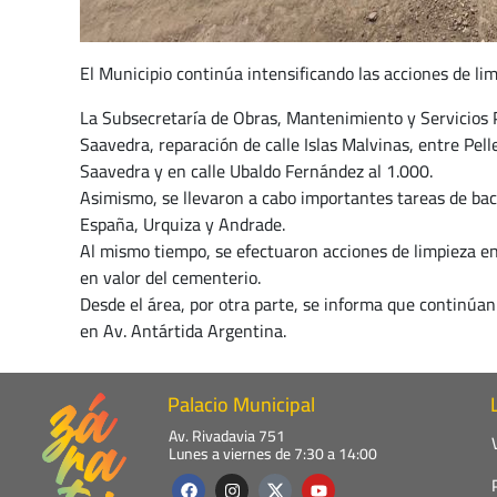
El Municipio continúa intensificando las acciones de li
La Subsecretaría de Obras, Mantenimiento y Servicios P
Saavedra, reparación de calle Islas Malvinas, entre Pel
Saavedra y en calle Ubaldo Fernández al 1.000.
Asimismo, se llevaron a cabo importantes tareas de bac
España, Urquiza y Andrade.
Al mismo tiempo, se efectuaron acciones de limpieza en 
en valor del cementerio.
Desde el área, por otra parte, se informa que continúan 
en Av. Antártida Argentina.
Palacio Municipal
Av. Rivadavia 751
Lunes a viernes de 7:30 a 14:00
F
I
Y