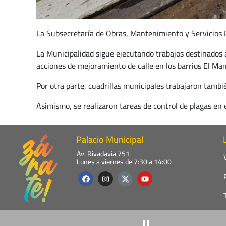
La Subsecretaría de Obras, Mantenimiento y Servicios P
La Municipalidad sigue ejecutando trabajos destinados a
acciones de mejoramiento de calle en los barrios El Man
Por otra parte, cuadrillas municipales trabajaron tamb
Asimismo, se realizaron tareas de control de plagas en 
Palacio Municipal
Av. Rivadavia 751
Lunes a viernes de 7:30 a 14:00
F
I
Y
a
n
o
c
s
u
e
t
t
b
a
u
o
g
b
o
r
e