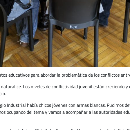
tos educativos para abordar la problemática de los conflictos ent
naturalice. Los niveles de conflictividad juvenil están creciendo y
io.
legio Industrial había chicos jóvenes con armas blancas. Pudimos de
mos ocupando del tema y vamos a acompañar a las autoridades educ