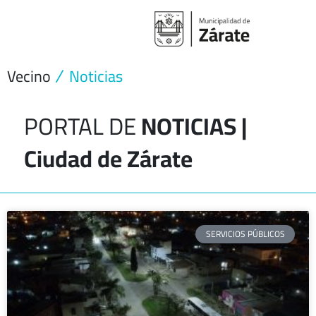
Ir
al
contenido
Vecino
Noticias
PORTAL DE
NOTICIAS |
Ciudad de Zárate
Page
Page
Page
Page
Page
SERVICIOS PÚBLICOS