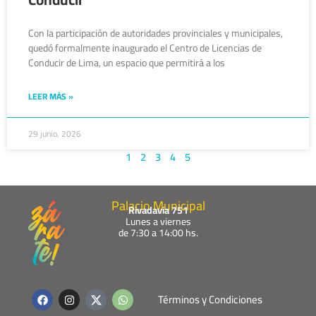
Con la participación de autoridades provinciales y municipales,
quedó formalmente inaugurado el Centro de Licencias de
Conducir de Lima, un espacio que permitirá a los
LEER MÁS »
29 junio, 2026
1
2
3
4
5
Palacio Municipal
Rivadavia 751
Lunes a viernes
de 7:30 a 14:00 hs.
F
I
W
Términos y Condiciones
a
n
h
c
s
a