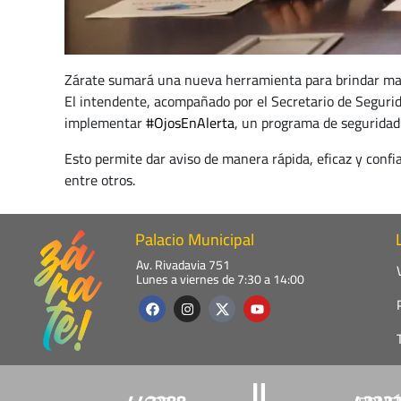
Zárate sumará una nueva herramienta para brindar may
El intendente, acompañado por el Secretario de Seguri
implementar
#OjosEnAlerta
, un programa de seguridad
Esto permite dar aviso de manera rápida, eficaz y confia
entre otros.
Palacio Municipal
Av. Rivadavia 751
Lunes a viernes de 7:30 a 14:00
F
I
Y
a
n
o
c
s
u
e
t
t
b
a
u
o
g
b
o
r
e
k
a