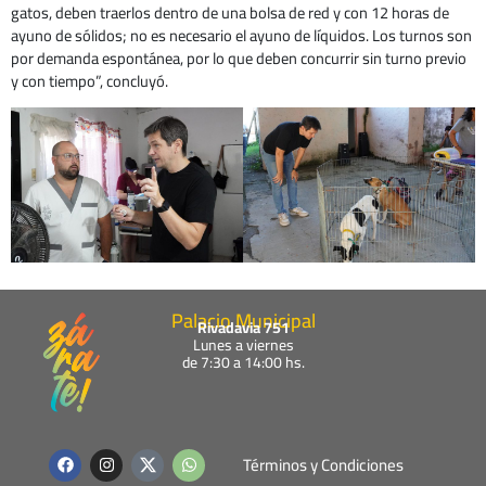
gatos, deben traerlos dentro de una bolsa de red y con 12 horas de
ayuno de sólidos; no es necesario el ayuno de líquidos. Los turnos son
por demanda espontánea, por lo que deben concurrir sin turno previo
y con tiempo”, concluyó.
Palacio Municipal
Rivadavia 751
Lunes a viernes
de 7:30 a 14:00 hs.
F
I
W
Términos y Condiciones
a
n
h