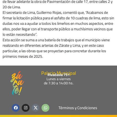
de llevar adelante la obra de Pavimentación de calle 17, entre calles 2 y
20 de Lima.
El secretario de Lima, Guillermo Rojas, comentó que, “Acabamos de
firmar la licitación pública para el asfalto de 10 cuadras de lima, esto sin
dudas nos va a ayudar a todos los limeños en muchos aspectos, entre
ellos, poder llegar con el transporte público a muchísimos vecinos que
lo están necesitando”.
Esta acción se suma a una batería de trabajos que el municipio viene
realizando en diferentes arterias de Zárate y Lima, y en este caso
particular, a las obras que se proyectan para concretar durante los
primeros meses de 2025.
Palacio Municipal
Rivadavia 751
Lunes a viernes
de 7:30 a 14:00 hs.
F
I
W
Términos y Condiciones
a
n
h
c
s
a
e
t
t