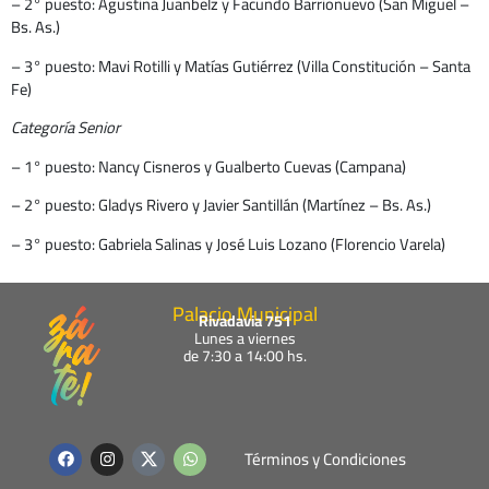
– 2° puesto: Agustina Juanbelz y Facundo Barrionuevo (San Miguel –
Bs. As.)
– 3° puesto: Mavi Rotilli y Matías Gutiérrez (Villa Constitución – Santa
Fe)
Categoría Senior
– 1° puesto: Nancy Cisneros y Gualberto Cuevas (Campana)
– 2° puesto: Gladys Rivero y Javier Santillán (Martínez – Bs. As.)
– 3° puesto: Gabriela Salinas y José Luis Lozano (Florencio Varela)
Palacio Municipal
Rivadavia 751
Lunes a viernes
de 7:30 a 14:00 hs.
F
I
W
Términos y Condiciones
a
n
h
c
s
a