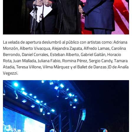
La velada de apertura deslumbró al público con artistas como: Adriana
Monzón, Alberto Vivacqua, Alejandra Zapata, Alfredo Lamas, Carolina
Berrondo, Daniel Corrales, Esteban Alberto, Gabriel Gaitán, Horacio
Rota, Juan Mallada, Juliana Fabio, Romina Pérez, Sergio Candy, Tamara
Atadia, Teresa Villone, Vilma Márquez y el Ballet de Danzas JD de Analía
Vegezzi.