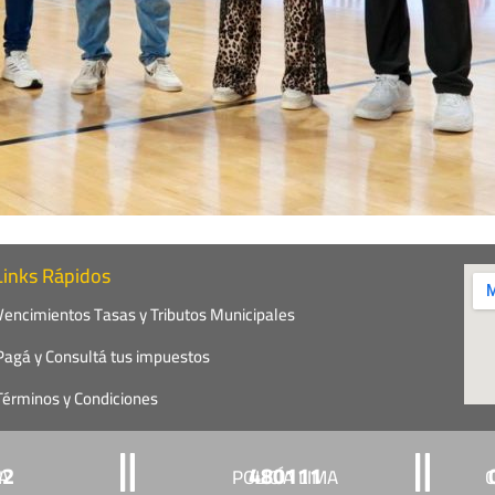
Links Rápidos
Vencimientos Tasas y Tributos Municipales
Pagá y Consultá tus impuestos
Términos y Condiciones
22
480111
ÍA
POLICÍA LIMA
C