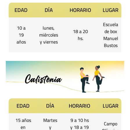
EDAD
DÍA
HORARIO
LUGAR
Escuela
10 a
lunes,
18 a 20
de box
19
miércoles
hs.
Manuel
años
y viernes
Bustos
EDAD
DÍA
HORARIO
LUGAR
15 años
Martes
9 a 10 hs
Campo
en
y
y 18 a 19