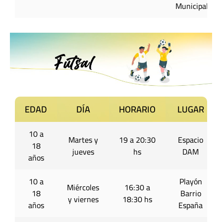
Municipal
EDAD
DÍA
HORARIO
LUGAR
10 a
Martes y
19 a 20:30
Espacio
18
jueves
hs
DAM
años
10 a
Playón
Miércoles
16:30 a
18
Barrio
y viernes
18:30 hs
años
España