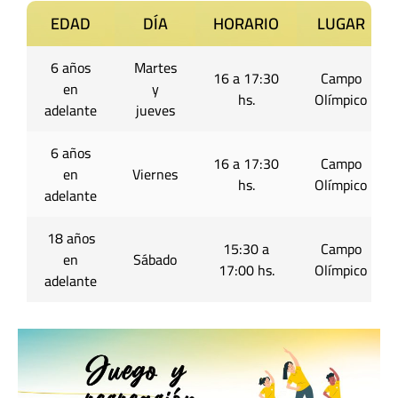
EDAD
DÍA
HORARIO
LUGAR
6 años
Martes
16 a 17:30
Campo
en
y
hs.
Olímpico
adelante
jueves
6 años
16 a 17:30
Campo
en
Viernes
hs.
Olímpico
adelante
18 años
15:30 a
Campo
en
Sábado
17:00 hs.
Olímpico
adelante