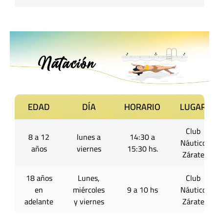
EDAD
DÍA
HORARIO
LUGAR
Club
8 a 12
lunes a
14:30 a
Náutico
años
viernes
15:30 hs.
Zárate
18 años
Lunes,
Club
en
miércoles
9 a 10 hs
Náutico
adelante
y viernes
Zárate