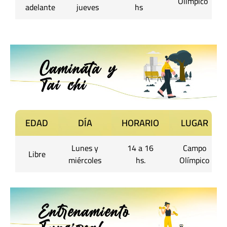
Olímpico
adelante
jueves
hs
EDAD
DÍA
HORARIO
LUGAR
Lunes y
14 a 16
Campo
Libre
miércoles
hs.
Olímpico