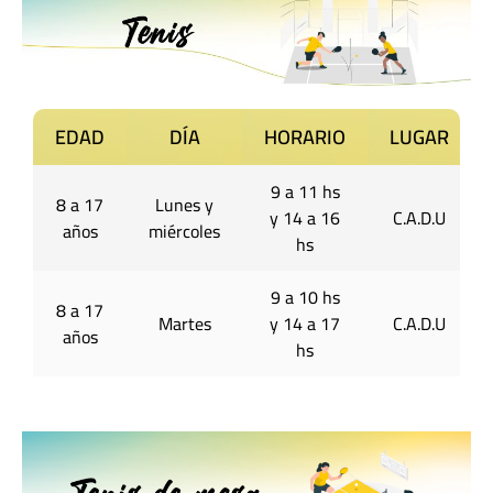
EDAD
DÍA
HORARIO
LUGAR
9 a 11 hs
8 a 17
Lunes y
y 14 a 16
C.A.D.U
años
miércoles
hs
9 a 10 hs
8 a 17
Martes
y 14 a 17
C.A.D.U
años
hs