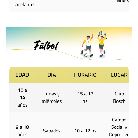
Nueva
adelante
EDAD
DÍA
HORARIO
LUGAR
10 a
Lunes y
15 a 17
Club
14
miércoles
hs.
Bosch
años
Campo
9 a 18
Social y
Sábados
10 a 12 hs
años
Deportivo