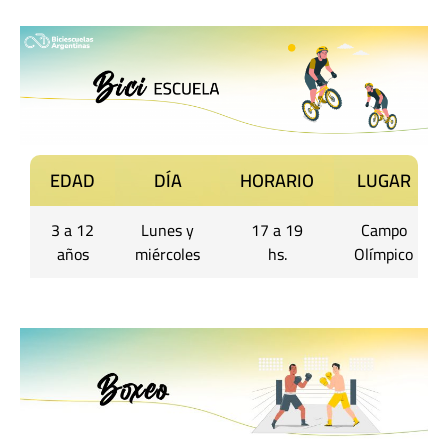
EDAD
DÍA
HORARIO
LUGAR
3 a 12
Lunes y
17 a 19
Campo
años
miércoles
hs.
Olímpico