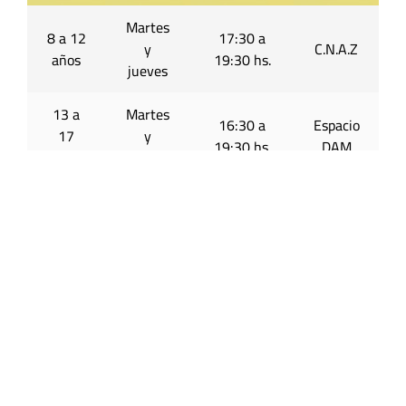
Martes
8 a 12
17:30 a
y
C.N.A.Z
años
19:30 hs.
jueves
13 a
Martes
16:30 a
Espacio
17
y
19:30 hs.
DAM
años
jueves
13 a
Martes
Espacio
17
y
17 a 19 hs
DAM
años
jueves
Palacio Municipal
Rivadavia 751
Lunes a viernes
de 7:30 a 14:00 hs.