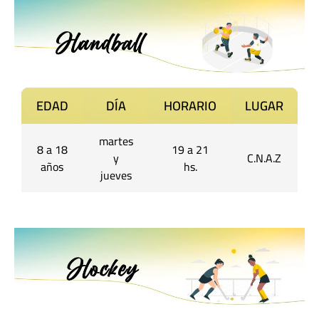
EDAD
DÍA
HORARIO
LUGAR
martes
8 a 18
19 a 21
y
C.N.A.Z
años
hs.
jueves