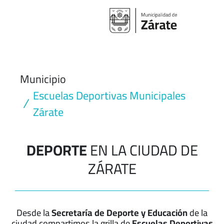
Ir
al
contenido
Municipio
Escuelas Deportivas Municipales
Zárate
DEPORTE
EN LA CIUDAD DE
ZÁRATE
Desde la
Secretaría de Deporte y Educación
de la
ciudad compartimos la grilla de
Escuelas Deportivas