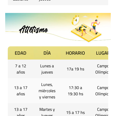
EDAD
DÍA
HORARIO
LUGAR
7 a 12
Lunes a
Campo
17a 19 hs
años
jueves
Olímpico
Lunes,
13 a 17
17:30 a
Campo
miércoles
años
19:30 hs
Olímpico
y viernes
13 a 17
Martes y
Campo
15 a 17 hs
años
Jueves
Olímpico