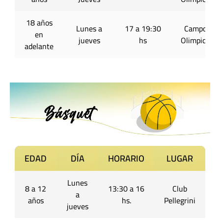
18 años
Lunes a
17 a 19:30
Campo
en
jueves
hs
Olimpico
adelante
EDAD
DÍA
HORARIO
LUGAR
Lunes
8 a 12
13:30 a 16
Club
a
años
hs.
Pellegrini
jueves