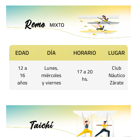
EDAD
DÍA
HORARIO
LUGAR
12 a
Lunes,
Club
17 a 20
16
miércoles
Náutico
hs.
años
y viernes
Zárate