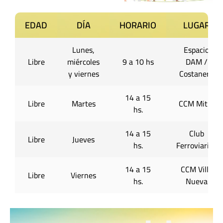
EDAD
DÍA
HORARIO
LUGAR
Lunes,
Espacio
Libre
miércoles
9 a 10 hs
DAM /
y viernes
Costanera
14 a 15
Libre
Martes
CCM Mitre
hs.
14 a 15
Club
Libre
Jueves
hs.
Ferroviarios
14 a 15
CCM Villa
Libre
Viernes
hs.
Nueva