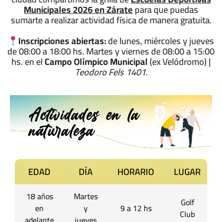
Municipales 2026 en Zárate
para que puedas
sumarte a realizar actividad física de manera gratuita.
Inscripciones abiertas:
de lunes, miércoles y jueves
de 08:00 a 18:00 hs. Martes y viernes de 08:00 a 15:00
hs. en el
Campo Olímpico Municipal
(ex Velódromo) |
Teodoro Fels 1401
.
EDAD
DÍA
HORARIO
LUGAR
18 años
Martes
Golf
en
y
9 a 12 hs
Club
adelante
jueves