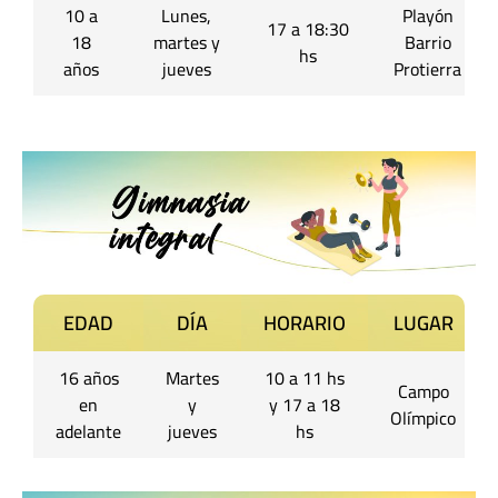
10 a
Lunes,
Playón
17 a 18:30
18
martes y
Barrio
hs
años
jueves
Protierra
EDAD
DÍA
HORARIO
LUGAR
16 años
Martes
10 a 11 hs
Campo
en
y
y 17 a 18
Olímpico
adelante
jueves
hs