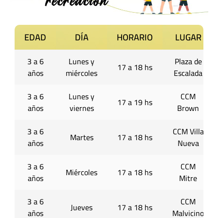
EDAD
DÍA
HORARIO
LUGAR
3 a 6
Lunes y
Plaza de
17 a 18 hs
años
miércoles
Escalada
3 a 6
Lunes y
CCM
17 a 19 hs
años
viernes
Brown
3 a 6
CCM Villa
Martes
17 a 18 hs
años
Nueva
3 a 6
CCM
Miércoles
17 a 18 hs
años
Mitre
3 a 6
CCM
Jueves
17 a 18 hs
años
Malvicino