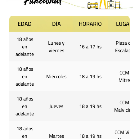
EDAD
DÍA
HORARIO
LUGAR
18 años
Lunes y
Plaza de
en
16 a 17 hs
viernes
Escalada
adelante
18 años
CCM
en
Miércoles
18 a 19 hs
Mitre
adelante
18 años
CCM
en
Jueves
18 a 19 hs
Malvicino
adelante
18 años
CCM Villa
en
Martes
18 a 19 hs