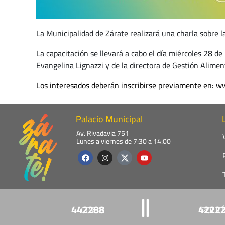
La Municipalidad de Zárate realizará una charla sobre 
La capacitación se llevará a cabo el día miércoles 28 de
Evangelina Lignazzi y de la directora de Gestión Aliment
Los interesados deberán inscribirse previamente en:
ww
Palacio Municipal
Av. Rivadavia 751
Lunes a viernes de 7:30 a 14:00
F
I
Y
a
n
o
c
s
u
e
t
t
b
a
u
o
g
b
o
r
e
k
a
442288
4222
COZ
POLIC
m