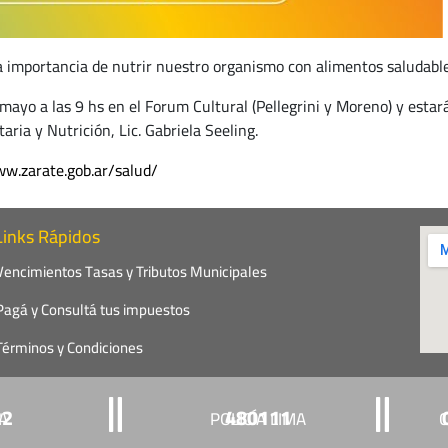
la importancia de nutrir nuestro organismo con alimentos saludable
 mayo a las 9 hs en el Forum Cultural (Pellegrini y Moreno) y estará
aria y Nutrición, Lic. Gabriela Seeling.
w.zarate.gob.ar/salud/
Links Rápidos
Vencimientos Tasas y Tributos Municipales
Pagá y Consultá tus impuestos
Términos y Condiciones
22
480111
ÍA
POLICÍA LIMA
C