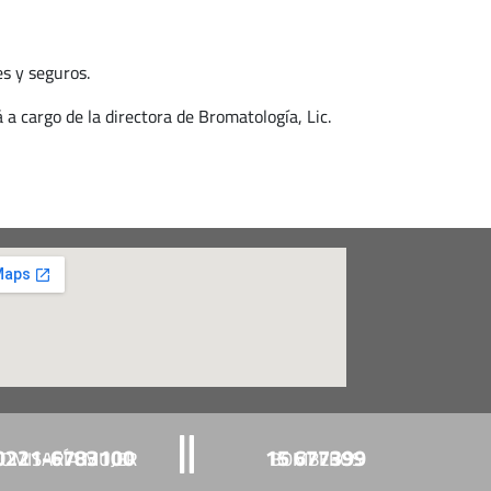
s y seguros.
 a cargo de la directora de Bromatología, Lic.
0221-6783100
15 677399
OMISARÍA MUJER
BOMBEROS