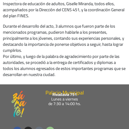
Inspectora de educación de adultos, Giselle Miranda, todos ellos,
acompañados por la Dirección del CENS 451, y la coordinación General
del plan FINES.
Durante el desarrollo del acto, 3 alumnos que fueron parte de los
mencionados programas, pudieron hablarle a los presentes,
principalmente a los jóvenes, contando sus experiencias personales, y
destacando la importancia de ponerse objetivos a seguir, hasta lograr
cumplirlos.
Por último, y luego de la palabra de agradecimiento por parte de las
autoridades, se procedió a la entrega de certificados y diplomas a
todos los alumnos egresados de estos importantes programas que se
desarrollan en nuestra ciudad.
Palacio Municipal
Rivadavia 751
Lunes a viernes
de 7:30 a 14:00 hs.
F
I
W