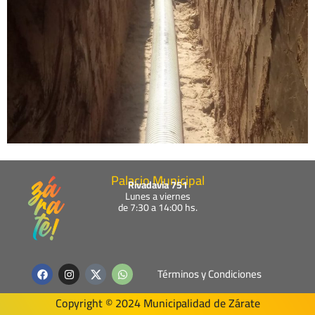
Palacio Municipal
Rivadavia 751
Lunes a viernes
de 7:30 a 14:00 hs.
F
I
W
Términos y Condiciones
a
n
h
c
s
a
e
t
t
Copyright © 2024 Municipalidad de Zárate
b
a
s