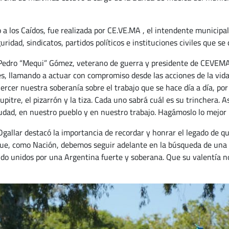
 a los Caídos, fue realizada por CE.VE.MA , el intendente municipal
dad, sindicatos, partidos políticos e instituciones civiles que se d
o, Pedro “Mequi” Gómez, veterano de guerra y presidente de CEVEMA
s, llamando a actuar con compromiso desde las acciones de la vida c
cer nuestra soberanía sobre el trabajo que se hace día a día, por 
pupitre, el pizarrón y la tiza. Cada uno sabrá cuál es su trinchera.
udad, en nuestro pueblo y en nuestro trabajo. Hagámoslo lo mejor p
Ogallar destacó la importancia de recordar y honrar el legado de qu
que, como Nación, debemos seguir adelante en la búsqueda de una s
ando unidos por una Argentina fuerte y soberana. Que su valentía no