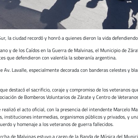
Sur, la ciudad recordó y honró a quienes dieron la vida defendiendo
rano y de los Caídos en la Guerra de Malvinas, el Municipio de Zára
tes que defendieron con valentía la soberanía argentina.
re Av. Lavalle, especialmente decorada con banderas celestes y bl
 destacó el sacrificio, coraje y compromiso de los veteranos que 
ociación de Bomberos Voluntarios de Zárate y Centro de Veteranos
realizó el acto oficial, con la presencia del intendente Marcelo M
os, instituciones intermedias, organismos públicos y privados, y 
uerdo y homenaje a los veteranos de guerra fallecidos.
rcha de Malvinas estuvo a cargo de la Banda de Música del Munic