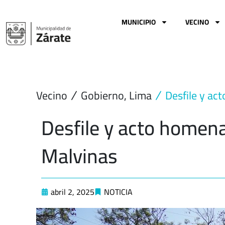
Ir
al
MUNICIPIO
VECINO
contenido
Vecino
Gobierno
,
Lima
Desfile y ac
Desfile y acto homena
Malvinas
abril 2, 2025
NOTICIA