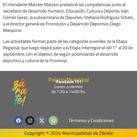
El intendente Marcelo Matzkin presenció las competencias junto al
secretario de Desarrollo Humano, Educación, Cultura y Deporte, Iván
Gómez Gerez, la subsecretaria de Deportes, Stefanía Rodríguez Schatz,
y el director general de Promoción y Desarrollo Deportivo, Diego
Marquine.
Las actividades forman parte de las categorías Juveniles de la Etapa
Regional, que luego dejará paso a la Etapa Interregional del 1° al 20 de
septiembre, con el objetivo de seguir potenciando el desarrollo
deportivo y cultural de la Provincia.
Palacio Municipal
Rivadavia 751
Lunes a viernes
de 7:30 a 14:00 hs.
F
I
W
Términos y Condiciones
a
n
h
c
s
a
e
t
t
Copyright © 2024 Municipalidad de Zárate
b
a
s