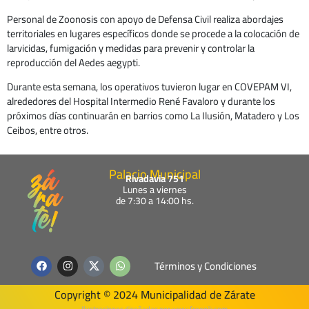
Personal de Zoonosis con apoyo de Defensa Civil realiza abordajes
territoriales en lugares específicos donde se procede a la colocación de
larvicidas, fumigación y medidas para prevenir y controlar la
reproducción del Aedes aegypti.
Durante esta semana, los operativos tuvieron lugar en COVEPAM VI,
alrededores del Hospital Intermedio René Favaloro y durante los
próximos días continuarán en barrios como La Ilusión, Matadero y Los
Ceibos, entre otros.
Palacio Municipal
Rivadavia 751
Lunes a viernes
de 7:30 a 14:00 hs.
F
I
W
Términos y Condiciones
a
n
h
c
s
a
e
t
t
Copyright © 2024 Municipalidad de Zárate
b
a
s
Ilustraciones diseñadas por www.freepik.com​