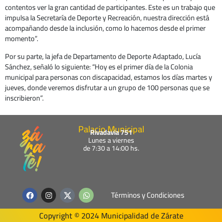
contentos ver la gran cantidad de participantes. Este es un trabajo que
impulsa la Secretaría de Deporte y Recreación, nuestra dirección está
acompañando desde la inclusión, como lo hacemos desde el primer
momento”.
Por su parte, la jefa de Departamento de Deporte Adaptado, Lucía
Sánchez, señaló lo siguiente: “Hoy es el primer día de la Colonia
municipal para personas con discapacidad, estamos los días martes y
jueves, donde veremos disfrutar a un grupo de 100 personas que se
inscribieron”.
Palacio Municipal
Rivadavia 751
Lunes a viernes
de 7:30 a 14:00 hs.
F
I
W
Términos y Condiciones
a
n
h
c
s
a
e
t
t
Copyright © 2024 Municipalidad de Zárate
b
a
s