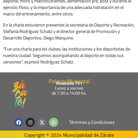
deporte, micro y macronutrientes, alimentación pre, post y durante el
ejercicio físico, y la importancia de una adecuada hidratación en el
marco del entrenamiento, entre otros.
En la charla estuvieron presentes la secretaria de Deporte y Recreación,
Stefanía Rodríguez Schatz y el director general de Promoción y
Desarrollo Deportivo, Diego Marquine.
“Fue una charla para los clubes, las instituciones y los deportistas de
nuestra ciudad. Seguimos acompañando al deporte en todas sus
versiones”, expresó Rodríguez Schatz.
Palacio Municipal
Rivadavia 751
Lunes a viernes
de 7:30 a 14:00 hs.
F
I
W
Términos y Condiciones
a
n
h
c
s
a
e
t
t
Copyright © 2024 Municipalidad de Zárate
b
a
s