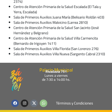
2374)
Centro de Atención Primaria de la Salud Escalada (El Tala y
Yerra, Escalada)
Sala de Primeros Auxilios Juana María (Belisario Roldán 403)
Sala de Primeros Auxilios Malvicino (Larrea 2810)
Centro de Atención Primaria de la Salud San Jacinto (José
Hernández y Belgrano)
Centro de Atención Primaria de la Salud Villa Carmencita
(Bernardo de Irigoyen 1411)
Sala de Primeros Auxilios Villa Florida (San Lorenzo 276)
Sala de Primeros Auxilios Villa Nueva (Sargento Cabral 2310)
Palacio Municipal
Rivadavia 751
Lunes a viernes
de 7:30 a 14:00 hs.
F
I
W
Términos y Condiciones
a
n
h
c
s
a
e
t
t