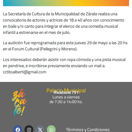
La Secretaría de Cultura de la Municipalidad de Zárate realiza una
convocatoria de actores y actrices de 18 a 40 años con conocimiento
en baile y/o canto para integrar el elenco de una comedia musical
infantil a estrenarse en el mes de julio.
La audición fue reprogramada para este jueves 29 de mayo a las 20 hs
en el Forum Cultural (Pellegrini y Moreno).
Los interesados deberán asistir con ropa cómoda y una pista musical
en pendrive, e inscribirse previamente enviando un mail a:
cctitoalberti@gmail.com
Palacio Municipal
Rivadavia 751
Lunes a viernes
de 7:30 a 14:00 hs.
F
I
W
Términos y Condiciones
a
n
h