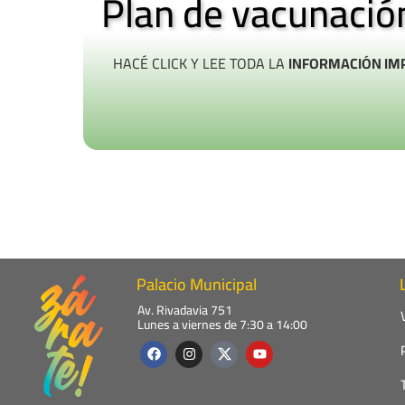
Plan de vacunació
HACÉ CLICK Y LEE TODA LA
INFORMACIÓN IM
Palacio Municipal
Av. Rivadavia 751
Lunes a viernes de 7:30 a 14:00
F
I
Y
a
n
o
c
s
u
e
t
t
b
a
u