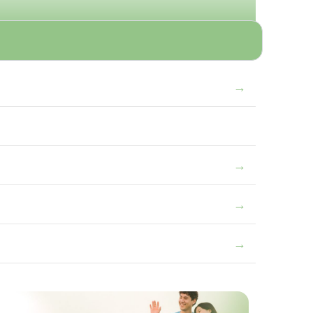
→
→
→
→