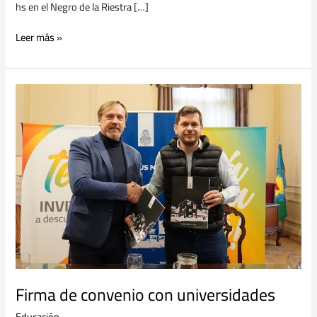
hs en el Negro de la Riestra […]
Leer más »
Firma
de
convenio
con
universidades
Firma de convenio con universidades
Educación