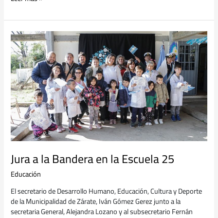
Jura
a
la
Bandera
en
la
Escuela
25
Jura a la Bandera en la Escuela 25
Educación
El secretario de Desarrollo Humano, Educación, Cultura y Deporte
de la Municipalidad de Zárate, Iván Gómez Gerez junto a la
secretaria General, Alejandra Lozano y al subsecretario Fernán