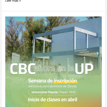
Leer más »
Inscripciones
abiertas
para
el
CBC
en
Zárate