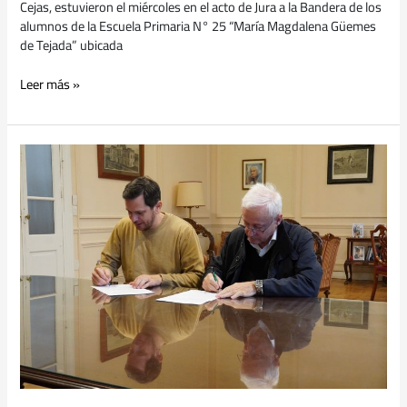
Cejas, estuvieron el miércoles en el acto de Jura a la Bandera de los
alumnos de la Escuela Primaria N° 25 “María Magdalena Güemes
de Tejada” ubicada
Leer más »
La
Municipalidad
firmó
un
convenio
con
la
UTN