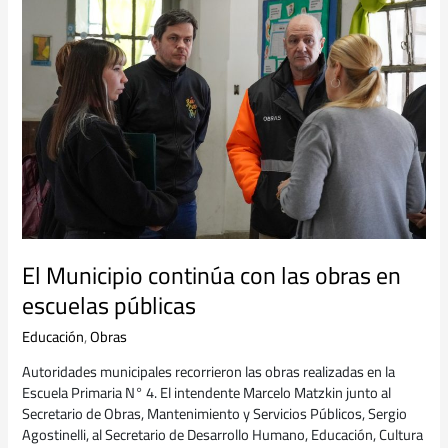
Municipio
continúa
con
las
obras
en
escuelas
públicas
El Municipio continúa con las obras en
escuelas públicas
Educación
,
Obras
Autoridades municipales recorrieron las obras realizadas en la
Escuela Primaria N° 4. El intendente Marcelo Matzkin junto al
Secretario de Obras, Mantenimiento y Servicios Públicos, Sergio
Agostinelli, al Secretario de Desarrollo Humano, Educación, Cultura