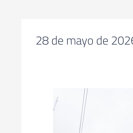
Ir
al
contenido
28 de mayo de 202
La
Municipalidad
recuerda
que
los
turnos