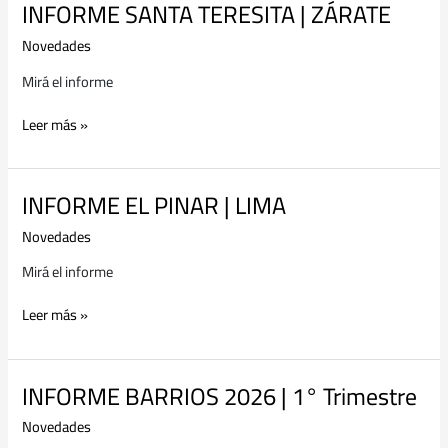
INFORME SANTA TERESITA | ZÁRATE
INFORME
SANTA
Novedades
TERESITA
|
Mirá el informe
ZÁRATE
Leer más »
INFORME EL PINAR | LIMA
INFORME
EL
Novedades
PINAR
|
Mirá el informe
LIMA
Leer más »
INFORME BARRIOS 2026 | 1° Trimestre
INFORME
BARRIOS
Novedades
2026