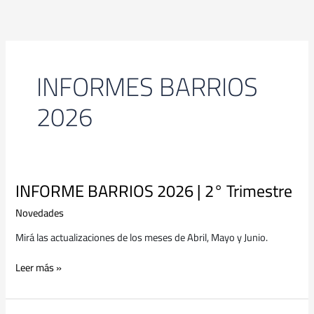
Ir
al
contenido
INFORMES BARRIOS
2026
INFORME BARRIOS 2026 | 2° Trimestre
INFORME
BARRIOS
Novedades
2026
|
Mirá las actualizaciones de los meses de Abril, Mayo y Junio.
2°
Trimestre
Leer más »