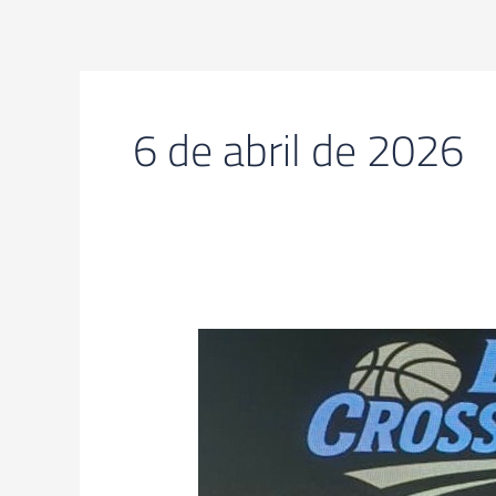
Ir
al
contenido
6 de abril de 2026
Llega
La
Crossover
a
Zárate